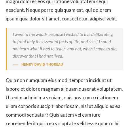
magni dolores eos qui ratione voluptatem sequi
nesciunt. Neque porro quisquam est, qui dolorem
ipsum quia dolor sit amet, consectetur, adipisci velit.
I went to the woods because I wished to live deliberately,
to front only the essential facts of life, and see if I could
not learn what it had to teach, and not, when I came to die,
discover that I had not lived.
HENRY DAVID THOREAU
Quia non numquam eius modi tempora incidunt ut
labore et dolore magnam aliquam quaerat voluptatem.
Ut enim ad minima veniam, quis nostrum rcitationem
ullam corporis suscipit laboriosam, nisi ut aliquid ex ea
commodi sequatur? Quis autem vel eum iure
reprehenderit qui in ea voluptate velit esse quam nihil