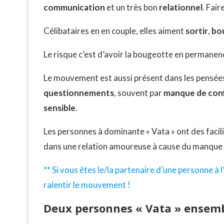
communication
et un très bon
relationnel
. Fair
Célibataires en en couple, elles aiment
sortir
,
bo
Le risque c’est d’avoir la bougeotte en permanence
Le mouvement est aussi présent dans les pensée
questionnements
, souvent par
manque de con
sensible
.
Les personnes à dominante « Vata » ont des facil
dans une relation amoureuse à cause du manque d
** Si vous êtes le/la partenaire d’une personne à 
ralentir le mouvement !
Deux personnes « Vata » ensemb