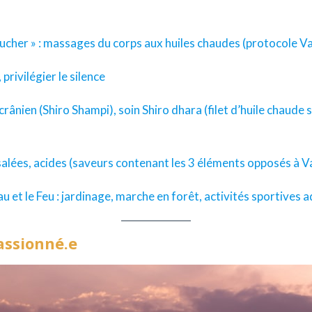
 Toucher » : massages du corps aux huiles chaudes (protocole
 privilégier le silence
rânien (Shiro Shampi), soin Shiro dhara (filet d’huile chaude su
alées, acides (saveurs contenant les 3 éléments opposés à Vat
l’Eau et le Feu : jardinage, marche en forêt, activités sportiv
passionné.e