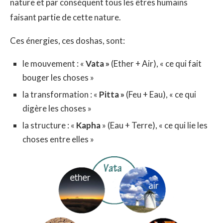
nature et par conséquent tous les êtres humains
faisant partie de cette nature.
Ces énergies, ces doshas, sont:
le mouvement : «
Vata »
(Ether + Air), « ce qui fait
bouger les choses »
la transformation : «
Pitta »
(Feu + Eau), « ce qui
digère les choses »
la structure : «
Kapha
» (Eau + Terre), « ce qui lie les
choses entre elles »