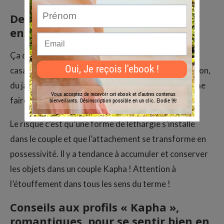
Deux personnes « Kapha »
ensemble, ça donne quoi ?
Ça donne des familles nombreuses ! La vie est
casanière voire routinière : on prend soin de la maison,
du jardin, on aime les plateaux devant la télé, on aime
faire la grasse matinée.
Le risque c’est qu’une forme de léthargie s’installe
dans le couple et que l’attachement se transforme en
possessivité. Il y a tendance à accumuler et conserver
les objets dans un couple Kapha ! Attention à
l’étouffement dans tous les sens du terme !
Conseils aux profils « Kapha »,
romantiques, pour se sentir bien en