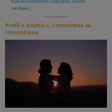
trop de compétition, yoga doux, marche
nordique…
Profil « Kapha », l’amoureux.se
romantique