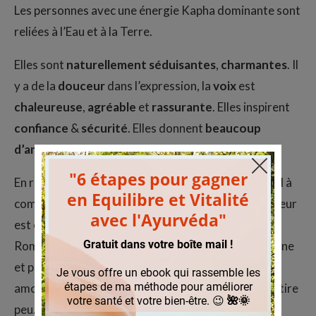
Les personnes avec une énergie Kapha dominante sont
reliées à l’Eau et à la Terre.
Elles sont
naturellement
séduisantes
,
charmantes
. Il
y a de la
douceur
dans l’expression, la
voix
est
chaleureuse
,
agréable
et
rassurante
. Elles inspirent
confiance
&
sécurité
. Elles donnent
beaucoup
d’amour,
de
bienveillance
et sont très attachées.
En revanche, c’est un tempérament qui a plus de mal à
communiquer pour dire que l’autre lui plaît. Le bonheur
est exprimé en silence, le profil « Kapha » parle peu.
Romantique dans l’âme, Kapha se plaît dans la routine
et peut manquer de couleurs et de contraste en
amour : Kapha aime les habitudes, la nouveauté l’attire
peu.