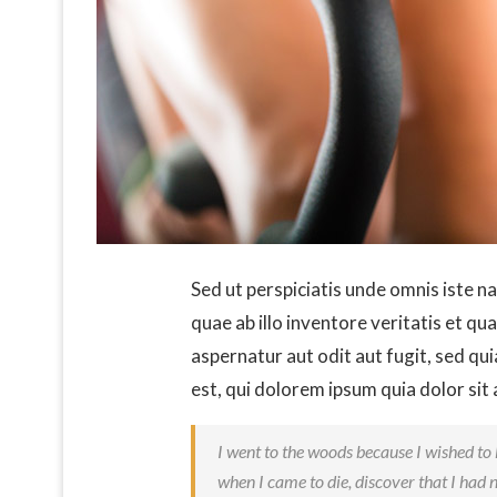
Sed ut perspiciatis unde omnis iste 
quae ab illo inventore veritatis et q
aspernatur aut odit aut fugit, sed q
est, qui dolorem ipsum quia dolor sit 
I went to the woods because I wished to li
when I came to die, discover that I had n