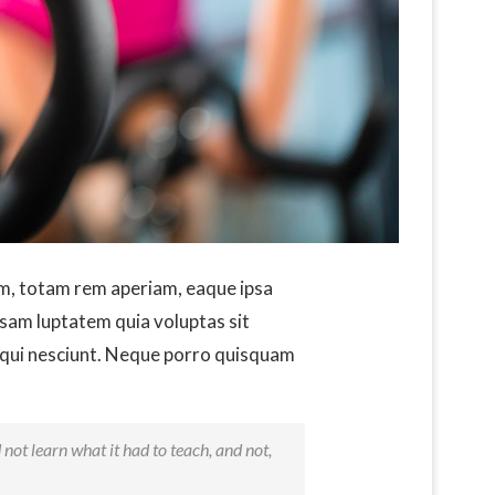
um, totam rem aperiam, eaque ipsa
psam luptatem quia voluptas sit
sequi nesciunt. Neque porro quisquam
d not learn what it had to teach, and not,