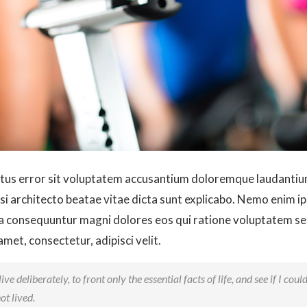
natus error sit voluptatem accusantium doloremque laudanti
uasi architecto beatae vitae dicta sunt explicabo. Nemo enim i
uia consequuntur magni dolores eos qui ratione voluptatem 
amet, consectetur, adipisci velit.
ve deliberately, to front only the essential facts of life, and see if I coul
ot lived.