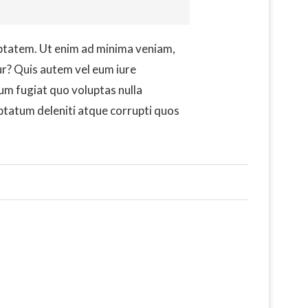
ptatem. Ut enim ad minima veniam,
ur? Quis autem vel eum iure
eum fugiat quo voluptas nulla
ptatum deleniti atque corrupti quos