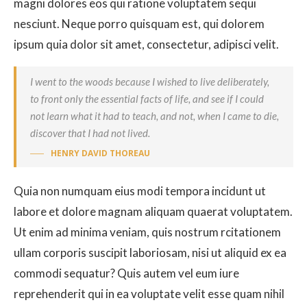
magni dolores eos qui ratione voluptatem sequi
nesciunt. Neque porro quisquam est, qui dolorem
ipsum quia dolor sit amet, consectetur, adipisci velit.
I went to the woods because I wished to live deliberately,
to front only the essential facts of life, and see if I could
not learn what it had to teach, and not, when I came to die,
discover that I had not lived.
HENRY DAVID THOREAU
Quia non numquam eius modi tempora incidunt ut
labore et dolore magnam aliquam quaerat voluptatem.
Ut enim ad minima veniam, quis nostrum rcitationem
ullam corporis suscipit laboriosam, nisi ut aliquid ex ea
commodi sequatur? Quis autem vel eum iure
reprehenderit qui in ea voluptate velit esse quam nihil