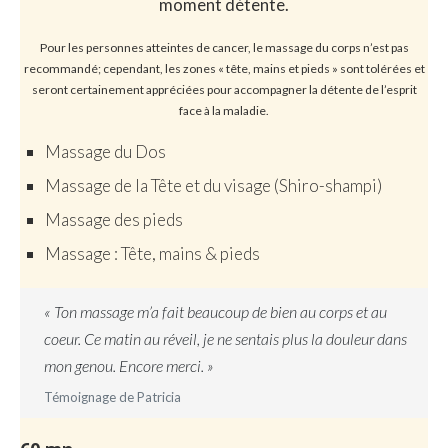
moment détente.
Pour les personnes atteintes de cancer, le massage du corps n’est pas
recommandé; cependant, les zones « tête, mains et pieds » sont tolérées et
seront certainement appréciées pour accompagner la détente de l’esprit
face à la maladie.
Massage du Dos
Massage de la Tête et du visage (Shiro-shampi)
Massage des pieds
Massage : Tête, mains & pieds
« Ton massage m’a fait beaucoup de bien au corps et au
coeur. Ce matin au réveil, je ne sentais plus la douleur dans
mon genou. Encore merci. »
Témoignage de Patricia