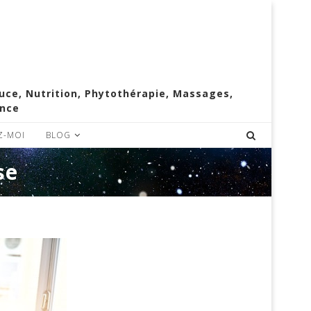
e, Nutrition, Phytothérapie, Massages,
ence
Z-MOI
BLOG
se