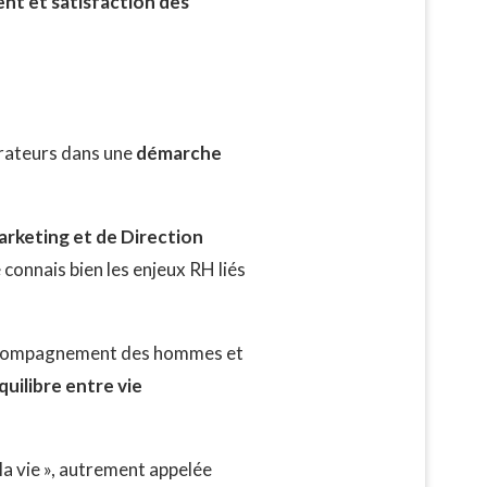
ent et satisfaction des
orateurs dans une
démarche
rketing et de Direction
 connais bien les enjeux RH liés
’accompagnement des hommes et
uilibre entre vie
la vie », autrement appelée