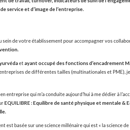
ent de travail, turnover, indicateurs de suivi de l’engagem
 de service et d’image de l’entreprise.
au sein de votre établissement pour accompagner vos collab
évention.
Ayurvéda
et
ayant
occupé des fonctions d’encadrement Ma
’entreprises de différentes tailles (multinationales et PME), je
en entreprise qui m’a conduite aujourd’hui à me dédier à l
ur
EQUILIBRE : Equilibre de santé physique et mentale & Eq
le.
t basée sur une science millénaire qui est « la science de 