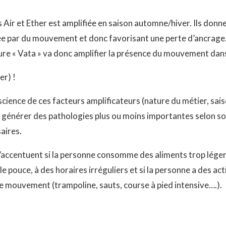
s Air et Ether est amplifiée en saison automne/hiver. Ils donn
sée par du mouvement et donc favorisant une perte d’ancrage
ture « Vata » va donc amplifier la présence du mouvement dan
er) !
science de ces facteurs amplificateurs (nature du métier, sai
et générer des pathologies plus ou moins importantes selon son
aires.
’accentuent si la personne consomme des aliments trop légers
 pouce, à des horaires irréguliers et si la personne a des ac
e mouvement (trampoline, sauts, course à pied intensive….).