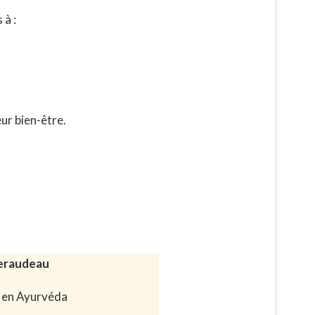
à :
eur bien-être.
Peraudeau
 en Ayurvéda