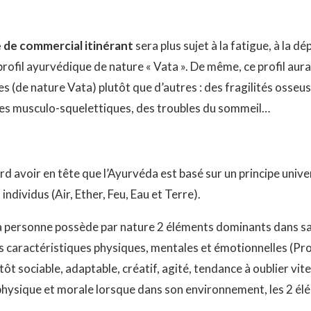
 de commercial itinérant
sera plus sujet à la fatigue, à la d
 profil ayurvédique de nature « Vata ». De même, ce profil au
s (de nature Vata) plutôt que d’autres : des fragilités osseu
les musculo-squelettiques, des troubles du sommeil…
rd avoir en tête que l’Ayurvéda est basé sur un principe unive
individus (Air, Ether, Feu, Eau et Terre).
e la personne possède par nature 2 éléments dominants dans sa 
es caractéristiques physiques, mentales et émotionnelles (Profi
ôt sociable, adaptable, créatif, agité, tendance à oublier vite
 physique et morale lorsque dans son environnement, les 2 é