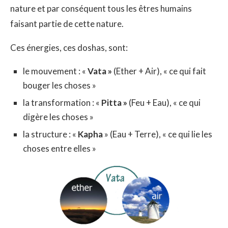
nature et par conséquent tous les êtres humains
faisant partie de cette nature.
Ces énergies, ces doshas, sont:
le mouvement : «
Vata »
(Ether + Air), « ce qui fait
bouger les choses »
la transformation : «
Pitta »
(Feu + Eau), « ce qui
digère les choses »
la structure : «
Kapha
» (Eau + Terre), « ce qui lie les
choses entre elles »